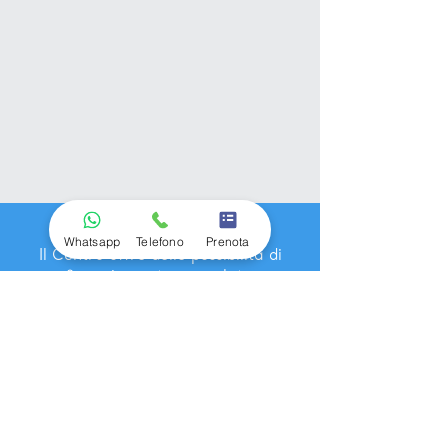
Prezzi
Whatsapp
Telefono
Prenota
Il Centro offre delle possibilità di
finanziamento agevolato.
da
€60
€45*
Dimagrimento
fino a 5 Kg
/mese
da