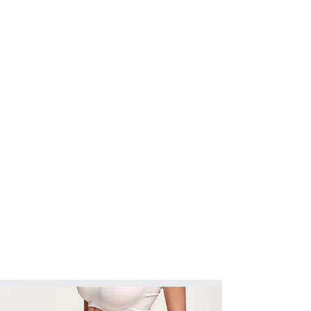
se concentriamo tutte le nostre
energie per migliorare e fare del
nostro meglio su un unico obiettivo e
risultato, in una sola tipologia di
trattamenti!
Fondata nel 1949, la Casa madre è
dotata di laboratori di ricerca in cui
vengono progettati metodi e
sperimentate le più moderne tecniche
applicative. I nostri consulenti sono
molto preparati e pronti ad essere il
vostro punto di riferimento durante
tutto il percorso nei nostri Centri.
Continua