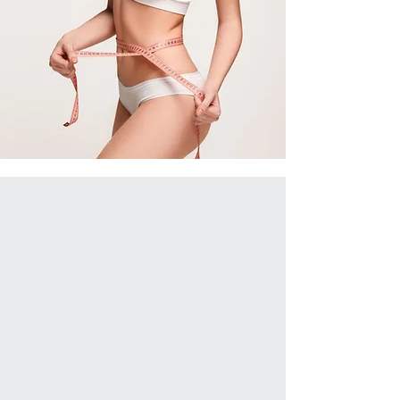
Perché
funziona?
Perdere peso senza fatica, stress e
diete troppo rigide
È il Cliente che ci indica cosa
desidera mangiare. Il nostro metodo
permette di mantenere le tue
ABITUDINI, i tuoi GUSTI e le tue
TRADIZIONI, attraverso una base
scientifica può realizzare una routine
create su misura per te e di facile
preparazione, consentendoti di