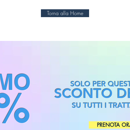
Torna alla Home
MO
SOLO PER QUES
5%
SCONTO D
SU TUTTI I TRA
PRENOTA OR