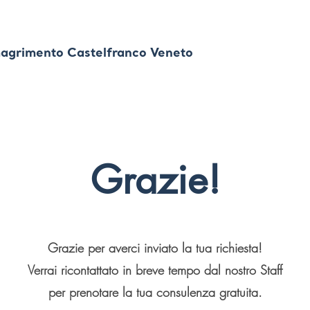
za fatica, stress e diete troppo rigide è un sogno che puoi re
agrimento Castelfranco Veneto
Grazie!
Grazie per averci inviato la tua richiesta!
Verrai ricontattato in breve tempo dal nostro Staff
per prenotare la tua consulenza gratuita.